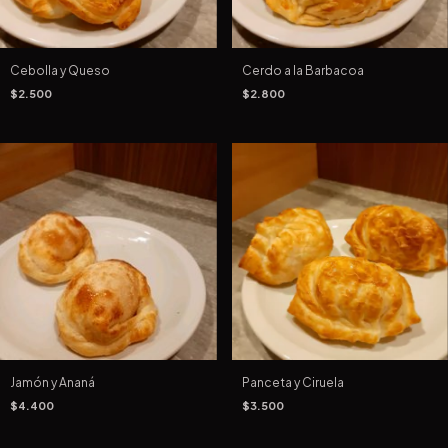
Cebolla y Queso
Cerdo a la Barbacoa
$2.500
$2.800
Jamón y Ananá
Panceta y Ciruela
$4.400
$3.500